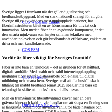
Sverige ligger i framkant när det gäller digitalisering och
bredbandsutbyggnad. Med en stark nationell strategi för att göra
Sverige till en av världens mest uppkopplade nationer, har
COS Wholesale Engine
fiberinfrastrukturen blivit en av hörnstenarna för tillväxt och
innovation. Men medan fiber är en avgörande komponent, är det
den smarta mjukvaran som knyter samman tekniken med
användarupplevelsen och gör bredbandsnät effektivare, enklare att
driva och mer kundfokuserade.
COS FSM
Varför är fiber viktigt för Sveriges framtid?
Fiber är inte bara en teknologi – det är grunden för ett hållbart,
digitalt samhälle. Med snabb och stabil internetuppkoppling
möjliggör fiber allt från distansarbete och e-hälsa till digital
COS Prospector
utbildning och smarta hem. Sveriges mål att alla hushåll ska ha
tillgång till snabbt bredband senast 2025 speglar inte bara ett
teknologiskt skifte utan också ett samhällsansvar.
Men en framgångsrik fiberutbyggnad kräver mer än bara
grävmaskiner och kablar – det handlar om att skapa en lösning som
Open Access Networks
är långsiktig, lönsam och användarvänlig för både nätägare och
konsumenter. Här kommer COS Business Engine och relaterade