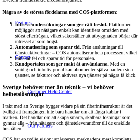
Några av de största fördelarna med COS-plattformen:
Features
Intresseundersökningar som ger rätt beslut.
Plattformen
möjliggör att nätägare enkelt kan identifiera områden med
störst efterfrågan, vilket säkerställer att utbyggnaden börjar där
intresset är som högst.
Automatisering som sparar tid.
Från anslutningar till
tjänsteaktiveringar – COS automatiserar hela processen, vilket
Contact
minskar fel och sparar tid för personalen.
Kundportalen som ger makt åt användarna.
Med en
smidig och intuitiv portal kan abonnenter själva hantera sina
tjänster, se fakturor och aktivera nya tjänster på några få klick.
Sverige behöver mer än teknik – vi behöver
Customer Help Center
helhetslösningar
I takt med att Sverige bygger vidare på sin fiberinfrastruktur är det
tydligt att framgången inte bara handlar om att lägga kablar i
marken. Det handlar om att skapa smarta, skalbara lösningar som
gynnar alla – från nätägare och tjänsteleverantörer till de enskilda
Our Partners
hushållen.
COS har en tydlig vision: att leverera marknadens mest kompletta