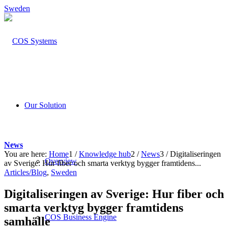
Sweden
Our Solution
News
You are here:
Home
1
/
Knowledge hub
2
/
News
3
/
Digitaliseringen
Overview
av Sverige: Hur fiber och smarta verktyg bygger framtidens...
Articles/Blog
,
Sweden
Digitaliseringen av Sverige: Hur fiber och
smarta verktyg bygger framtidens
COS Business Engine
samhälle