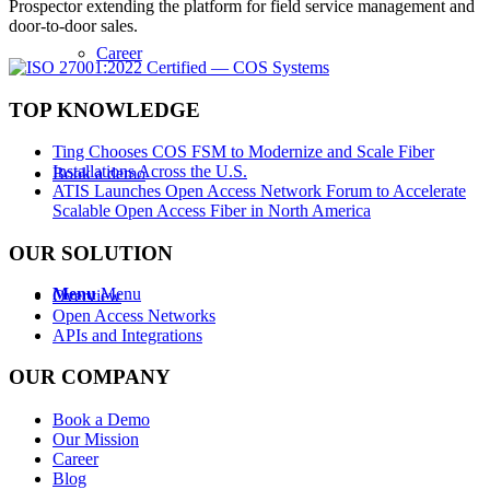
Prospector extending the platform for field service management and
door-to-door sales.
Career
TOP KNOWLEDGE
Ting Chooses COS FSM to Modernize and Scale Fiber
Installations Across the U.S.
Book a demo
ATIS Launches Open Access Network Forum to Accelerate
Scalable Open Access Fiber in North America
OUR SOLUTION
Menu
Menu
Overview
Open Access Networks
APIs and Integrations
OUR COMPANY
Book a Demo
Our Mission
Career
Blog