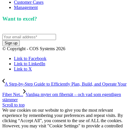
Customer Cases
Management
Want to excel?
Sign up for our newsletter. We won't
spam you.
© Copyright - COS Systems 2026
Link to Facebook
Link to LinkedIn
Link to X
A Step-by-Step Guide to Efficiently Plan, Build, and Operate Your
Fiber Net...
Vanliga myter om fibernät – och vad som egentligen
stämmer
Scroll to top
We use cookies on our website to give you the most relevant
experience by remembering your preferences and repeat visits. By
clicking “Accept All”, you consent to the use of ALL the cookies.
However, you may visit "Cookie Settings" to provide a controlled