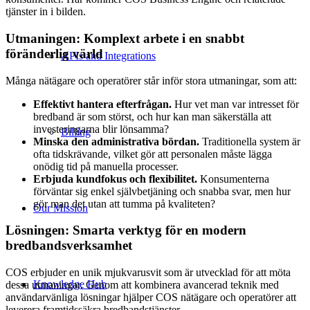
tjänster in i bilden.
Utmaningen: Komplext arbete i en snabbt
föränderlig värld
APIs and Integrations
Många nätägare och operatörer står inför stora utmaningar, som att:
Effektivt hantera efterfrågan.
Hur vet man var intresset för
bredband är som störst, och hur kan man säkerställa att
investeringarna blir lönsamma?
Billing
Minska den administrativa bördan.
Traditionella system är
ofta tidskrävande, vilket gör att personalen måste lägga
onödig tid på manuella processer.
Erbjuda kundfokus och flexibilitet.
Konsumenterna
förväntar sig enkel självbetjäning och snabba svar, men hur
gör man det utan att tumma på kvaliteten?
Our Mission
Lösningen: Smarta verktyg för en modern
bredbandsverksamhet
COS erbjuder en unik mjukvarusvit som är utvecklad för att möta
Knowledge Hub
dessa utmaningar. Genom att kombinera avancerad teknik med
användarvänliga lösningar hjälper COS nätägare och operatörer att
leverera framtidssäkra bredbandstjänster.