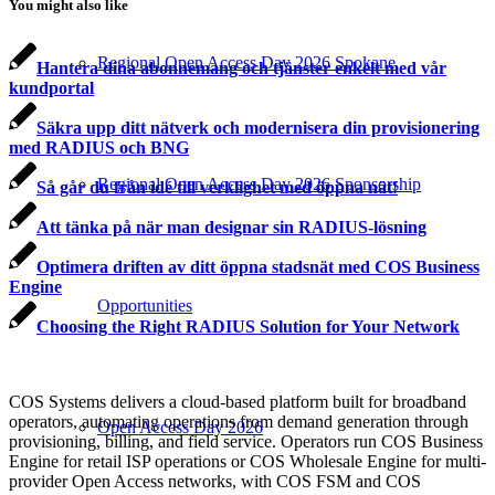
You might also like
Regional Open Access Day 2026 Spokane
Hantera dina abonnemang och tjänster enkelt med vår
kundportal
Säkra upp ditt nätverk och modernisera din provisionering
med RADIUS och BNG
Regional Open Access Day 2026 Sponsorship
Så går du från idé till verklighet med öppna nät!
Att tänka på när man designar sin RADIUS-lösning
Optimera driften av ditt öppna stadsnät med COS Business
Engine
Opportunities
Choosing the Right RADIUS Solution for Your Network
COS Systems delivers a cloud-based platform built for broadband
operators, automating operations from demand generation through
Open Access Day 2026
provisioning, billing, and field service. Operators run COS Business
Engine for retail ISP operations or COS Wholesale Engine for multi-
provider Open Access networks, with COS FSM and COS