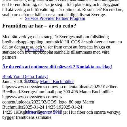
end-to-end-lösning, där varje steg – från planering och utbyggnad
till aktivering och förvaltning – är optimerat. Resultatet? En enklare,
snabbare och mer hållbar resa mot ett digitaliserat Sverige.
Service Provider Partner Program
Framtiden är här – är du redo?
Med rätt verktyg och strategi är Sveriges mål om fullständig
bredbandsuppkoppling inom räckhåll. COS är stolt över att vara en
del av denna resa, och vi ser fram emot att fortsätta bygga ett
Contact us
starkare och mer uppkopplat samhälle tillsammans med våra
partners.
Är du redo att optimera ditt närverk? Kontakta oss idag!
Book Your Demo Today!
Events
January 24, 2025
/
by
Maren Buchmüller
https://www.cossystems.com/wp-content/uploads/2025/01/Fiber-
Bredband-Sverige-thumbnail.png
300
495
Maren Buchmüller
https://www.cossystems.com/wp-
content/uploads/2022/03/COS_logo_80.png
Maren
Buchmüller
2025-01-24 14:25:19
2025-01-24
Metro Connect 2026
14:25:19
Digitaliseringen av Sverige: Hur fiber och smarta verktyg
bygger framtidens samhälle